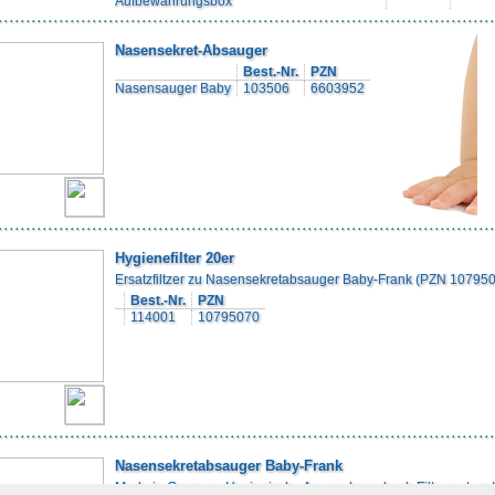
Aufbewahrungsbox
Nasensekret-Absauger
Best.-Nr.
PZN
Nasensauger Baby
103506
6603952
Hygienefilter 20er
Ersatzfiltzer zu Nasensekretabsauger Baby-Frank (PZN 10795
Best.-Nr.
PZN
114001
10795070
Nasensekretabsauger Baby-Frank
Made in Germany Hygienische Anwendung durch Filtersystem 