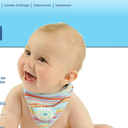
Kontakt & Anfrage
Datenschutz
Impressum
 der
nbar
1931
rnt