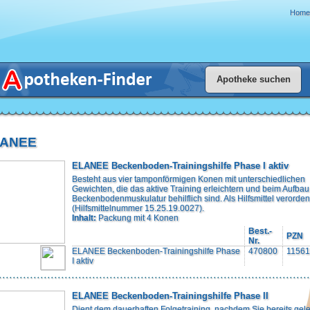
Home
LANEE
ELANEE Beckenboden-Trainingshilfe Phase I aktiv
Besteht aus vier tamponförmigen Konen mit unterschiedlichen
Gewichten, die das aktive Training erleichtern und beim Aufbau
Beckenbodenmuskulatur behilflich sind. Als Hilfsmittel verorde
(Hilfsmittelnummer 15.25.19.0027).
Inhalt:
Packung mit 4 Konen
Best.-
PZN
Nr.
ELANEE Beckenboden-Trainingshilfe Phase
470800
1156
I aktiv
ELANEE Beckenboden-Trainingshilfe Phase II
Dient dem dauerhaften Folgetraining, nachdem Sie bereits gele