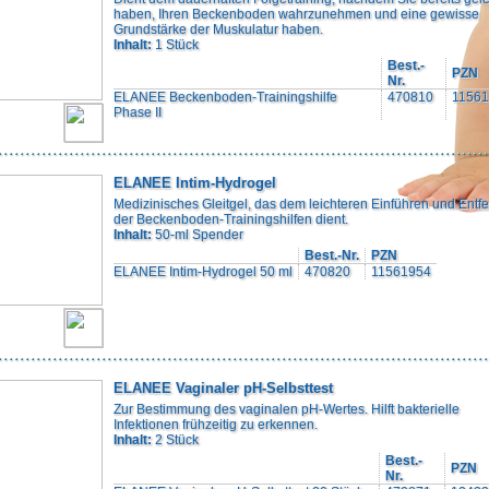
haben, Ihren Beckenboden wahrzunehmen und eine gewisse
Grundstärke der Muskulatur haben.
Inhalt:
1 Stück
Best.-
PZN
Nr.
ELANEE Beckenboden-Trainingshilfe
470810
1156
Phase II
ELANEE Intim-Hydrogel
Medizinisches Gleitgel, das dem leichteren Einführen und Entf
der Beckenboden-Trainingshilfen dient.
Inhalt:
50-ml Spender
Best.-Nr.
PZN
ELANEE Intim-Hydrogel 50 ml
470820
11561954
ELANEE Vaginaler pH-Selbsttest
Zur Bestimmung des vaginalen pH-Wertes. Hilft bakterielle
Infektionen frühzeitig zu erkennen.
Inhalt:
2 Stück
Best.-
PZN
Nr.