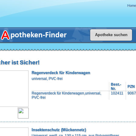
Home
her ist Sicher!
Regenverdeck für Kinderwagen
universal, PVC-frei
Best.-
PZN
Nr.
Regenverdeck für Kinderwagen,universal,
102411
9067
PVC-frei
Insektenschutz (Mückennetz)
Universal, weiß, ca. 130 x 115 cm, aus Polyamidfaser