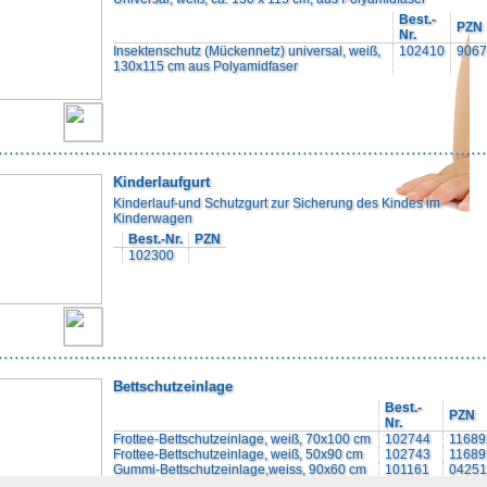
Best.-
PZN
Nr.
Insektenschutz (Mückennetz) universal, weiß,
102410
9067
130x115 cm aus Polyamidfaser
Kinderlaufgurt
Kinderlauf-und Schutzgurt zur Sicherung des Kindes im
Kinderwagen
Best.-Nr.
PZN
102300
Bettschutzeinlage
Best.-
PZN
Nr.
Frottee-Bettschutzeinlage, weiß, 70x100 cm
102744
11689
Frottee-Bettschutzeinlage, weiß, 50x90 cm
102743
11689
Gummi-Bettschutzeinlage,weiss, 90x60 cm
101161
04251
Frottee-Bettschutzeinlage, weiß, 40X50 cm
102742
11689